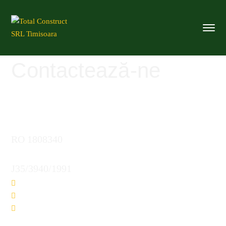
Contactează-ne
Total Construct SRL
RO 1808340
J35/3940/1991
Sediu principal:
str. Amforei nr. 3, sc. A, ap. 6, Timisoara
Telefon: +40 256 220952
info@total-construct.ro
Administrator: ing. Diana Onică