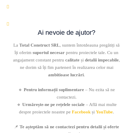
+40744690517
Director tehnic: ing. Vlad-Codrin Frunză
+40757158330
Ai nevoie de ajutor?
La
Total Construct SRL
, suntem întotdeauna pregătiți să
îți oferim
suportul necesar
pentru proiectele tale. Cu un
angajament constant pentru
calitate
și
detalii impecabile
,
ne dorim să îți fim parteneri în realizarea celor mai
ambitioase lucrări
.
🔹
Pentru informații suplimentare
– Nu ezita să ne
contactezi.
🔹
Urmărește-ne pe rețelele sociale
– Află mai multe
despre proiectele noastre pe
Facebook
și
YouTube
.
📌
Te așteptăm să ne contactezi pentru detalii și oferte