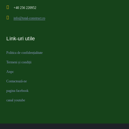
+40 256 220952
info@total-construct.ro
Link-uri utile
Politica de confidențialitate
Termeni și condiții
Anpc
Contactează-ne
pagina facebook
canal youtube